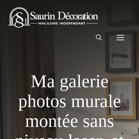
Aller
au
contenu
Men
Ma galerie
photos murale
montée sans