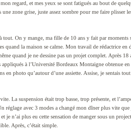
ns mon regard, et mes yeux se sont fatigués au bout de quel
s une zone grise, juste assez sombre pour me faire plisser l
à tout. On y mange, ma fille de 10 ans y fait par moments se
les quand la maison se calme. Mon travail de rédactrice en 
même quand je ne dessine pas un projet complet. Après 18 a
ts appliqués à l’Université Bordeaux Montaigne obtenue en 
s en photo qu’autour d’une assiette. Assise, je sentais tout
ite. La suspension était trop basse, trop présente, et l’ampo
. Un réglage avec 3 modes a changé mon dîner plus vite que j
et je n’ai plus eu cette sensation de manger sous un projec
ble. Après, c’était simple.