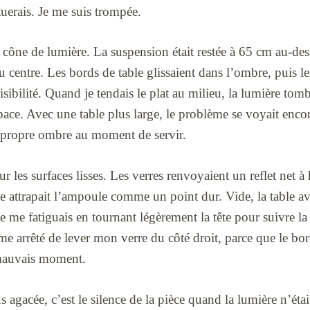
tuerais. Je me suis trompée.
 cône de lumière. La suspension était restée à 65 cm au-dess
u centre. Les bords de table glissaient dans l’ombre, puis le
isibilité. Quand je tendais le plat au milieu, la lumière tomb
space. Avec une table plus large, le problème se voyait enc
ur propre ombre au moment de servir.
sur les surfaces lisses. Les verres renvoyaient un reflet net à
te attrapait l’ampoule comme un point dur. Vide, la table ava
je me fatiguais en tournant légèrement la tête pour suivre l
me arrêté de lever mon verre du côté droit, parce que le b
 mauvais moment.
us agacée, c’est le silence de la pièce quand la lumière n’ét