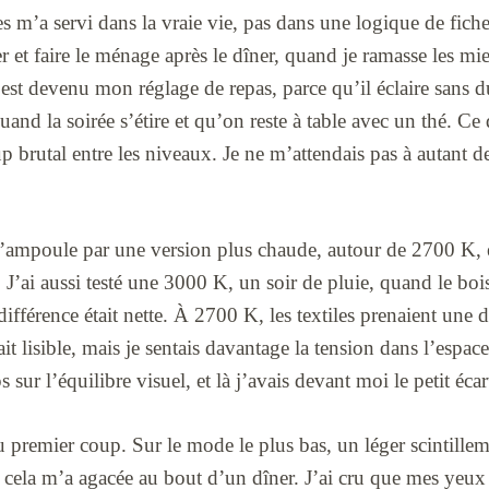
 m’a servi dans la vraie vie, pas dans une logique de fich
r et faire le ménage après le dîner, quand je ramasse les mie
t devenu mon réglage de repas, parce qu’il éclaire sans du
and la soirée s’étire et qu’on reste à table avec un thé. Ce 
oup brutal entre les niveaux. Je ne m’attendais pas à autant 
 l’ampoule par une version plus chaude, autour de 2700 K, e
 J’ai aussi testé une 3000 K, un soir de pluie, quand le bois
ifférence était nette. À 2700 K, les textiles prenaient une
it lisible, mais je sentais davantage la tension dans l’espace
 sur l’équilibre visuel, et là j’avais devant moi le petit éca
du premier coup. Sur le mode le plus bas, un léger scintille
ela m’a agacée au bout d’un dîner. J’ai cru que mes yeux 