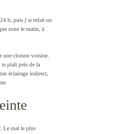
4 h, puis j’ai refait un
que zone le matin, à
ur une cloison voisine.
te plaît près de la
on éclairage indirect,
ême.
teinte
r. Le mat le plus