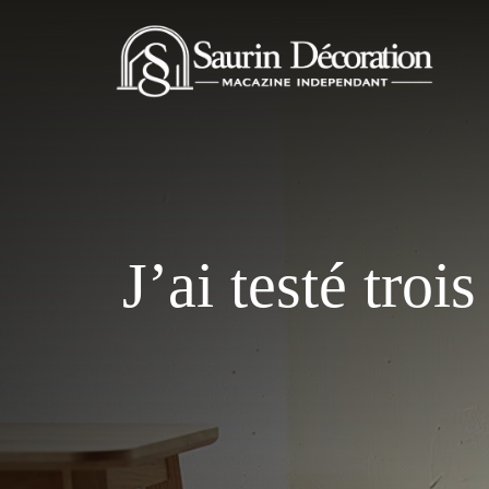
Aller
au
contenu
J’ai testé tro